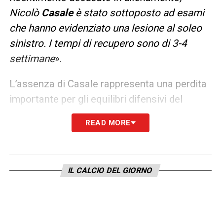
Nicolò
Casale
è stato sottoposto ad esami
che hanno evidenziato una lesione al soleo
sinistro. I tempi di recupero sono di 3-4
settimane
».
L’assenza di Casale rappresenta una perdita
importante per gli equilibri difensivi del
Bologna, chiamato ora a trovare soluzioni
READ MORE
alternative per mantenere solidità nel reparto
arretrato in una fase cruciale della stagione.
Per l’ex Lazio il la stagione potrebbe essere
IL CALCIO DEL GIORNO
già finita.
LA PLAYLIST DELLE NOSTRE TOP NEWS