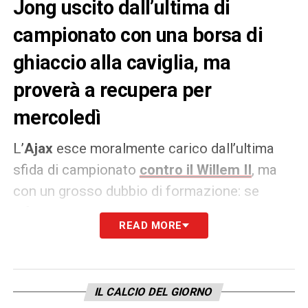
Jong uscito dall’ultima di
campionato con una borsa di
ghiaccio alla caviglia, ma
proverà a recupera per
mercoledì
L’
Ajax
esce moralmente carico dall’ultima
sfida di campionato
contro il Willem II
, ma
con un grosso dubbio di formazione: se
infatti in casa
Juventus
tengono banco le
READ MORE
condizioni di
Cristiano Ronaldo
ed
Emre
Can
soprattutto, anche i
Lancieri
nelle ultime
ore devono fare i conti con un infortunio
IL CALCIO DEL GIORNO
importante, quello di
Frenkie de Jong
. Per il