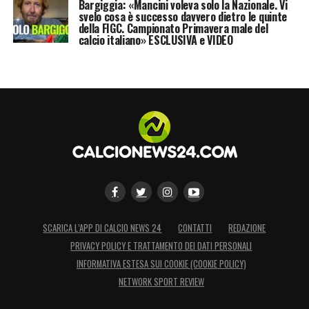
Bargiggia: «Mancini voleva solo la Nazionale. Vi
mostrare di cosa siamo capaci. I bianconeri
svelo cosa è successo davvero dietro le quinte
della FIGC. Campionato Primavera male del
saranno una rivale più tosta del Real Madrid
calcio italiano» ESCLUSIVA e VIDEO
e spero che Ronaldo possa essere del
match, giocare contro di lui sarà uno
stimolo»
.
LA PLAYLIST DELLE NOSTRE TOP NEWS
SCARICA L’APP DI CALCIO NEWS 24
CONTATTI
REDAZIONE
PRIVACY POLICY E TRATTAMENTO DEI DATI PERSONALI
INFORMATIVA ESTESA SUI COOKIE (COOKIE POLICY)
NETWORK SPORT REVIEW