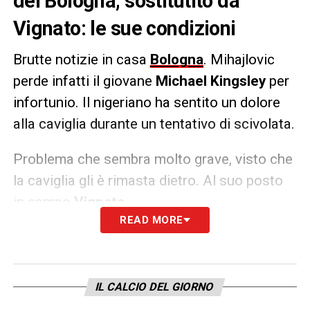
del Bologna, sostitutito da
Vignato: le sue condizioni
Brutte notizie in casa
Bologna
. Mihajlovic
perde infatti il giovane
Michael Kingsley
per
infortunio. Il nigeriano ha sentito un dolore
alla caviglia durante un tentativo di scivolata.
Problema che sembra molto grave, visto che
la caviglia gli è rimasta dietro. Al suo posto
in campo
Vignato
.
READ MORE
LA PLAYLIST DELLE NOSTRE TOP NEWS
IL CALCIO DEL GIORNO