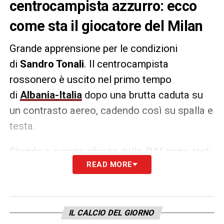
centrocampista azzurro: ecco
come sta il giocatore del Milan
Grande apprensione per le condizioni
di
Sandro Tonali
. Il centrocampista
rossonero è uscito nel primo tempo
di
Albania-Italia
dopo una brutta caduta su
un contrasto aereo, cadendo così su spalla e
testa.
Stando a quanto riferito dalla
RAI,
sono stati
READ MORE
effettuati degli
accertamenti in una clinica
di Tirana
. Il giocatore è arrivato sulle sue
gambe, cosciente nonostante il forte dolore.
IL CALCIO DEL GIORNO