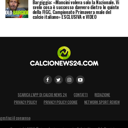
Bargiggia: «Mancini voleva solo la Nazionale. Vi
svelo cosa è successo davvero dietro le quinte
della FIGC. Campionato Primavera male del
calcio italiano» ESCLUSIVA e VIDEO
SCARICA L’APP DI CALCIO NEWS 24
CONTATTI
REDAZIONE
PRIVACY POLICY
PRIVACY POLICY COOKIE
NETWORK SPORT REVIEW
gestisci il consenso