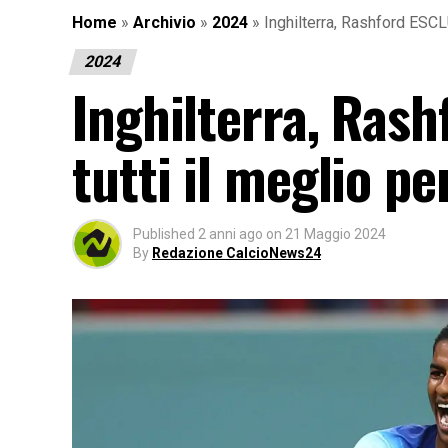
Home
»
Archivio
»
2024
»
Inghilterra, Rashford ESCL
2024
Inghilterra, Ras
tutti il meglio p
Published
2 anni ago
on
21 Maggio 2024
By
Redazione CalcioNews24