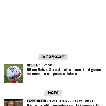
dunque saranno a disposizione contro la
Germania.
LA PLAYLIST DELLE NOSTRE TOP NEWS
ULTIMISSIME
7 ore ago
SERIE A
Ultime Notizie Serie A: tutte le novità del giorno
sul massimo campionato italiano
VIDEO
1 settimana ago
Alberto Petrosilli
HANNO DETTO
Bargiggia: «Mancini voleva solo la Nazionale. Vi