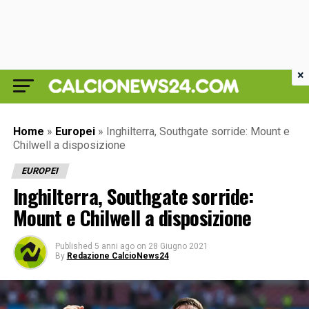
×
Home
»
Europei
»
Inghilterra, Southgate sorride: Mount e
Chilwell a disposizione
EUROPEI
Inghilterra, Southgate sorride:
Mount e Chilwell a disposizione
Published
5 anni ago
on
28 Giugno 2021
By
Redazione CalcioNews24