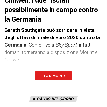
Chilwell: i due “isolati”
possibilmente in campo contro
la Germania
Gareth Southgate può sorridere in vista
degli ottavi di finale di Euro 2020 contro la
Germania
. Come rivela
Sky Sport
, infatti,
domani torneranno a disposizione Mount e
Chilwell.
I due calciatori, infatti, erano stati messi in
READ MORE
isolamento dopo i contatti costanti con
Gilmour della Scozia, risultato poi positivo
al Covid
.
A mezzanotte finirà l’isolamento
IL CALCIO DEL GIORNO
in cui sono stati posti i due calciatori che