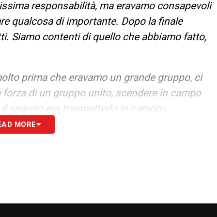
dissima responsabilità, ma eravamo consapevoli
are qualcosa di importante. Dopo la finale
ti. Siamo contenti di quello che abbiamo fatto,
molto prima che eravamo un grande gruppo, ci
a forza di un gruppo unito, scendere in campo
 il segreto era trasmetterlo in campo».
EAD MORE
devamo e scherzavamo, l’unico che non
hiellini ma ora la sa pure lui. La ascoltiamo
 detto che era una partita difficilissima, erano
iamo preso il gol ci è crollato il mondo