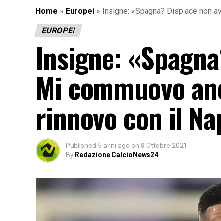
Home
»
Europei
»
Insigne: «Spagna? Dispiace non ave
EUROPEI
Insigne: «Spagna
Mi commuovo anco
rinnovo con il Nap
Published
5 anni ago
on
8 Ottobre 2021
By
Redazione CalcioNews24