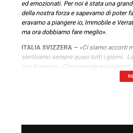
ed emozionati. Per noi è stata una gran
della nostra forza e sapevamo di poter f
eravamo a piangere io, Immobile e Verrat
ma ora dobbiamo fare meglio».
ITALIA SVIZZERA –
«Ci siamo accorti 
sentivamo sempre quasi tutti i giorni. L
con il sorriso… C’era grande entusiasmo,
R
COESIONE –
«Dal primo giorno tutti ri
conosceva la canzone delle polpette era C
ancora ora quella canzone».
ITALIA AUSTRIA –
«Il mister ce lo aveva
aggressivi e correvano tanto. Quando abb