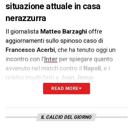
situazione attuale in casa
nerazzurra
Il giornalista
Matteo Barzaghi
offre
aggiornamenti sullo spinoso caso di
Francesco Acerbi
, che ha tenuto oggi un
incontro con l’
Inter
per spiegare quanto
avvenuto nel match contro il
Napoli
, e i
relativi insulti fatti a
Juan Jesus
.
READ MORE
A fronte del chiarimento tra il giocatore e la
società Inter non farà alcun comunicato. Il
giocatore sarà ascoltato dalla procura
IL CALCIO DEL GIORNO
federale nei prossimi giorni.