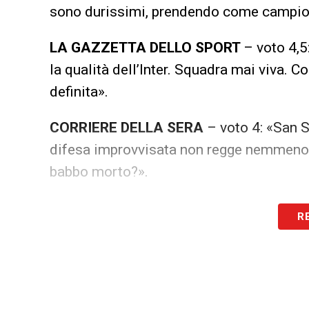
sono durissimi, prendendo come campion
LA GAZZETTA DELLO SPORT
– voto 4,5
la qualità dell’Inter. Squadra mai viva. 
definita».
CORRIERE DELLA SERA
– voto 4: «San S
difesa improvvisata non regge nemmeno u
babbo morto?».
LA PLAYLIST DELLE NOSTRE TOP NEW
R