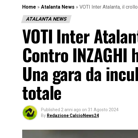
Home
»
Atalanta News
»
VOTI Inter Atalanta, il cro
ATALANTA NEWS
VOTI Inter Atalan
Contro INZAGHI ha
Una gara da inc
totale
Published
2 anni ago
on
31 Agosto 2024
By
Redazione CalcioNews24