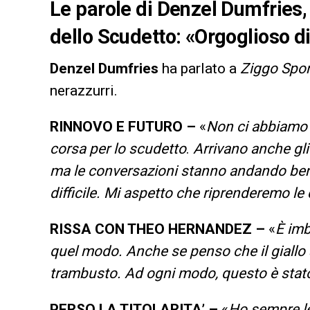
Le parole di Denzel Dumfries, e
dello Scudetto: «Orgoglioso d
Denzel Dumfries
ha parlato a
Ziggo Spor
nerazzurri.
RINNOVO E FUTURO –
«
Non ci abbiamo 
corsa per lo scudetto
.
Arrivano anche gl
ma le conversazioni stanno andando ben
difficile. Mi aspetto che riprenderemo le
RISSA CON THEO HERNANDEZ –
«
È imb
quel modo. Anche se penso che il giall
trambusto. Ad ogni modo, questo è stato
PERSO LA TITOLARITA’ –
«
Ho sempre le