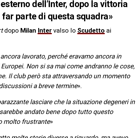
sterno dell’Inter, dopo la vittoria
i far parte di questa squadra»
t
dopo
Milan
Inter
valso lo
Scudetto
ai
ancora lavorato, perché eravamo ancora in
i Europei. Non si sa mai come andranno le cose,
e. Il club però sta attraversando un momento
 discussioni a breve termine
».
arazzante lasciare che la situazione degeneri in
o sarebbe andato bene dopo tutto questo
 molto frustrante
»
tto molte storie diverse a riguardo, ma avevo