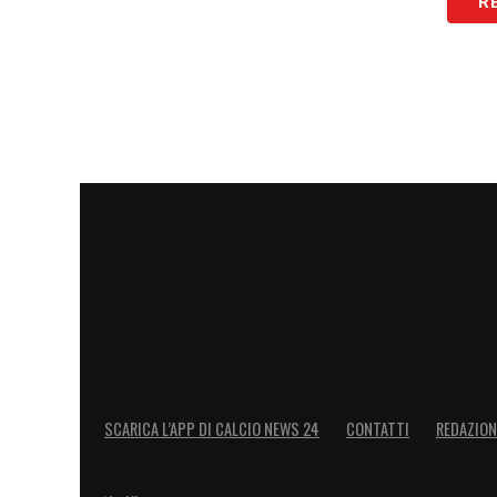
R
LA PLAYLIST DELLE NOSTRE TOP NEW
SCARICA L’APP DI CALCIO NEWS 24
CONTATTI
REDAZION