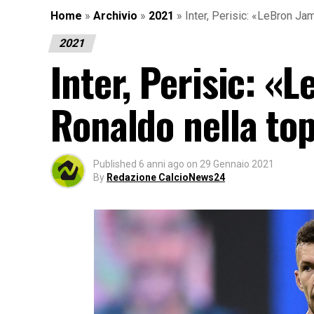
Home
»
Archivio
»
2021
»
Inter, Perisic: «LeBron Ja
2021
Inter, Perisic: «L
Ronaldo nella to
Published
6 anni ago
on
29 Gennaio 2021
By
Redazione CalcioNews24