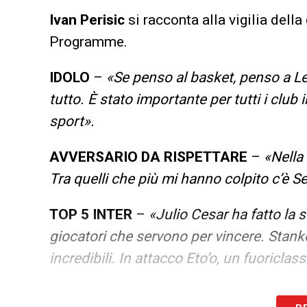
Ivan Perisic
si racconta alla vigilia della
Programme.
IDOLO
–
«Se penso al basket, penso a L
tutto. È stato importante per tutti i club 
sport».
AVVERSARIO DA RISPETTARE
–
«Nella 
Tra quelli che più mi hanno colpito c’è 
TOP 5 INTER
–
«Julio Cesar ha fatto la s
giocatori che servono per vincere. Stank
incredibili. In attacco Eto’o, un fuoriclass