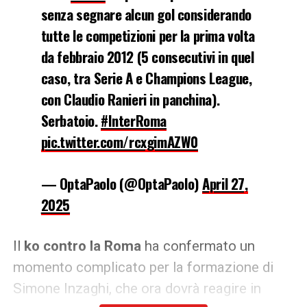
senza segnare alcun gol considerando
tutte le competizioni per la prima volta
da febbraio 2012 (5 consecutivi in quel
caso, tra Serie A e Champions League,
con Claudio Ranieri in panchina).
Serbatoio.
#InterRoma
pic.twitter.com/rcxgimAZW0
— OptaPaolo (@OptaPaolo)
April 27,
2025
Il
ko contro la Roma
ha confermato un
momento complicato per la formazione di
Simone Inzaghi, che ora dovrà reagire in