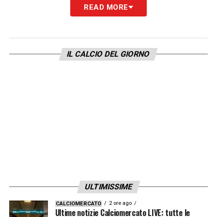
fretta per non compromettere il finale di
READ MORE
stagione. Il dato sottolinea come l’Inter,
solitamente
tra le squadre più prolifiche del
campionato
, stia attraversando
IL CALCIO DEL GIORNO
un’improvvisa
crisi offensiva
proprio nel
momento cruciale dell’anno.
LA PLAYLIST DELLE NOSTRE TOP NEWS
ULTIMISSIME
2 ore ago
CALCIOMERCATO
Ultime notizie Calciomercato LIVE: tutte le