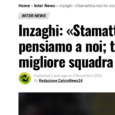
Home
»
Inter News
»
Inzaghi: «Stamattina non ho vis
INTER NEWS
Inzaghi: «Stamatt
pensiamo a noi; 
migliore squadra
Published
2 anni ago
on
3 Novembre 2024
By
Redazione CalcioNews24