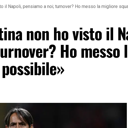
to il Napoli, pensiamo a noi; turnover? Ho messo la migliore squ
ina non ho visto il N
turnover? Ho messo 
 possibile»