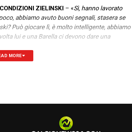
CONDIZIONI ZIELINSKI
– «
Sì, hanno lavorato
 poco, abbiamo avuto buoni segnali, stasera se
ski? Può giocare lì, è molto intelligente, abbiamo
volta lui e una Barella ci devono dare una
EAD MORE
S