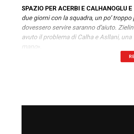
SPAZIO PER ACERBI E CALHANOGLU E 
due giorni con la squadra, un po’ troppo
dovessero servire saranno d’aiuto. Zielin
avuto il problema di Calha e Asllani, una 
mano
».
R
LA PLAYLIST DELLE NOSTRE TOP NEW