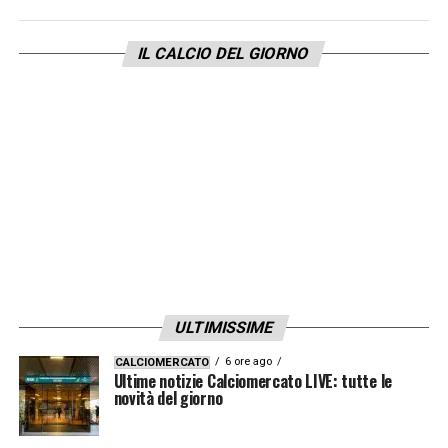
allenatore che riconosce le mie qualità. Se
parlo italiano? In realtà lo faccio bene, ho
IL CALCIO DEL GIORNO
fatto anche diverse interviste in italiano. L’ho
imparato in fretta e un po’ a fatica, ma mi
trovo bene. Certo, all’inizio è stata dura,
perché non capivo niente. Ora però sono
felice: mi aiuta molto non sono in campo ma
anche quando sono in giro. Incontro sempre
qualcuno per strada che vuole parlare
e conoscere la lingua rende il tutto più
divertente
».
ULTIMISSIME
6 ore ago
CALCIOMERCATO
LA PLAYLIST DELLE NOSTRE TOP NEWS
Ultime notizie Calciomercato LIVE: tutte le
novità del giorno