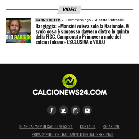
VIDEO
1 settimana ago
Alberto Petrosilli
HANNO DETTO
Bargiggia: «Mancini voleva solo la Nazionale. Vi
svelo cosa è successo davvero dietro le quinte
della FIGC. Campionato Primavera male del
calcio italiano» ESCLUSIVA e VIDEO
SCARICA L’APP DI CALCIO NEWS 24
CONTATTI
REDAZIONE
PRIVACY POLICY E TRATTAMENTO DEI DATI PERSONALI