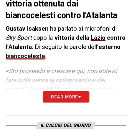
vittoria ottenuta dai
biancocelesti contro l’Atalanta
Gustav Isaksen
ha parlato ai microfoni di
Sky Sport
dopo la
vittoria della
Lazio
contro
l’Atalanta
. Di seguito le parole dell’
esterno
biancoceleste
.
«Sto provando a crescere qui, non potevo
fare nulla senza la collaborazione dei
ragazzi. Il vero MVP della partita è stato
READ MORE
Mandas. Era una vittoria fondamentale per
noi, senza i tre punti sarebbe stato difficile
sono molto felice. Siamo più leggeri verso il
Bodo e siamo pronti anche per il Derby!».
IL CALCIO DEL GIORNO