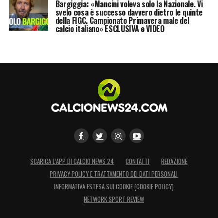
Bargiggia: «Mancini voleva solo la Nazionale. Vi
svelo cosa è successo davvero dietro le quinte
della FIGC. Campionato Primavera male del
calcio italiano» ESCLUSIVA e VIDEO
SCARICA L’APP DI CALCIO NEWS 24
CONTATTI
REDAZIONE
PRIVACY POLICY E TRATTAMENTO DEI DATI PERSONALI
INFORMATIVA ESTESA SUI COOKIE (COOKIE POLICY)
NETWORK SPORT REVIEW