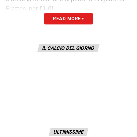
Frattesi per l’1-0!
READ MORE
39′ Occasione Italia
– Ci prova subito
Raspadori con un tiro deviato e finito tra le
braccia del portiere
IL CALCIO DEL GIORNO
62′ Gol Italia
– Torna in gol in Nazionale
Kean ribadendo in porta la respinta corta sul
tiro di Raspadori
90′ Gol Israele
– Conclusione di Abu Fani
che beffa Donnarumma e sigla il suo primo
gol in Nazionale
LA PLAYLIST DELLE NOSTRE TOP NEWS
ULTIMISSIME