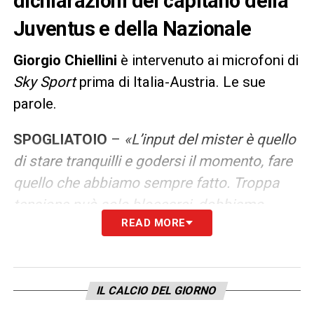
dichiarazioni del capitano della
Juventus e della Nazionale
Giorgio Chiellini
è intervenuto ai microfoni di
Sky Sport
prima di Italia-Austria. Le sue
parole.
SPOGLIATOIO
–
«L’input del mister è quello
di stare tranquilli e godersi il momento, fare
quello che abbiamo sempre fatto. Troppa
tensione può solo bloccarci, dobbiamo
READ MORE
avere quel pizzico di follia. Dobbiamo
sognare tutti insieme, sono emozioni
bellissime e abbiamo avuto la fortuna di
viverle a Roma. Vogliamo ritornare qui… con
IL CALCIO DEL GIORNO
me in campo».