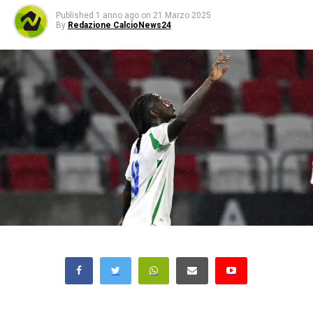
Published
1 anno ago
on
21 Marzo 2025
By
Redazione CalcioNews24