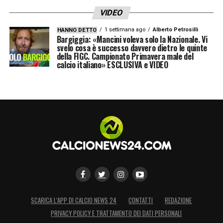
VIDEO
1 settimana ago
Alberto Petrosilli
HANNO DETTO
Bargiggia: «Mancini voleva solo la Nazionale. Vi
svelo cosa è successo davvero dietro le quinte
della FIGC. Campionato Primavera male del
calcio italiano» ESCLUSIVA e VIDEO
SCARICA L’APP DI CALCIO NEWS 24
CONTATTI
REDAZIONE
PRIVACY POLICY E TRATTAMENTO DEI DATI PERSONALI