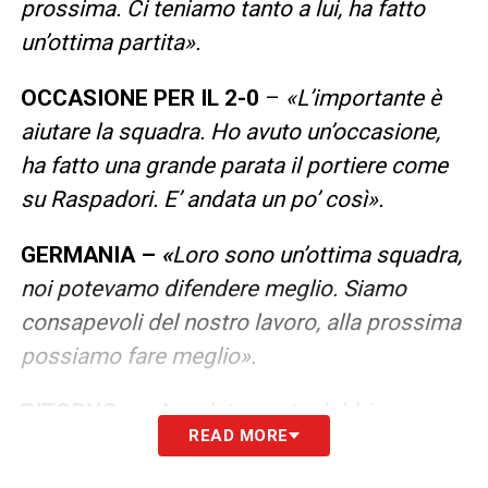
prossima. Ci teniamo tanto a lui, ha fatto
un’ottima partita».
OCCASIONE PER IL 2-0
–
«L’importante è
aiutare la squadra. Ho avuto un’occasione,
ha fatto una grande parata il portiere come
su Raspadori. E’ andata un po’ così».
GERMANIA –
«
Loro sono un’ottima squadra,
noi potevamo difendere meglio. Siamo
consapevoli del nostro lavoro, alla prossima
possiamo fare meglio».
RITORNO – «
Assolutamente dobbiamo
READ MORE
ribaltarla al ritorno, ci prepareremo e faremo
di tutto per passare».