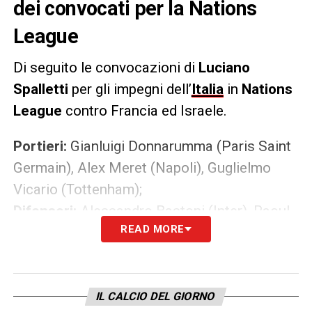
dei convocati per la Nations
League
Di seguito le convocazioni di
Luciano
Spalletti
per gli impegni dell’
Italia
in
Nations
League
contro Francia ed Israele.
Portieri:
Gianluigi Donnarumma (Paris Saint
Germain), Alex Meret (Napoli), Guglielmo
Vicario (Tottenham);
Difensori:
Alessandro Bastoni (Inter), Raoul
READ MORE
Bellanova (Atalanta), Alessandro Buongiorno
(Napoli), Riccardo Calafiori (Arsenal), Andrea
Cambiaso (Juventus), Giovanni Di Lorenzo
(Napoli), Federico Dimarco (Inter), Federico
IL CALCIO DEL GIORNO