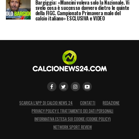
Bargiggia: «Mancini voleva solo la Nazionale. Vi
svelo cosa è successo davvero dietro le quinte
della FIGC. Campionato Primavera male del
calcio italiano» ESCLUSIVA e VIDEO
SCARICA L’APP DI CALCIO NEWS 24
CONTATTI
REDAZIONE
PRIVACY POLICY E TRATTAMENTO DEI DATI PERSONALI
INFORMATIVA ESTESA SUI COOKIE (COOKIE POLICY)
NETWORK SPORT REVIEW