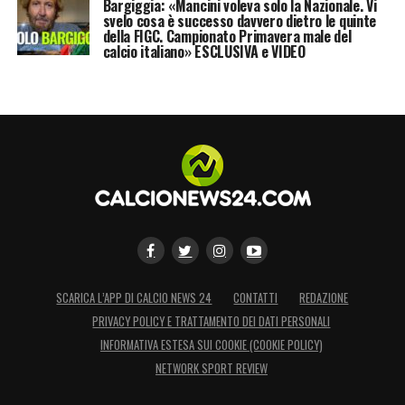
Bargiggia: «Mancini voleva solo la Nazionale. Vi
svelo cosa è successo davvero dietro le quinte
della FIGC. Campionato Primavera male del
calcio italiano» ESCLUSIVA e VIDEO
SCARICA L’APP DI CALCIO NEWS 24
CONTATTI
REDAZIONE
PRIVACY POLICY E TRATTAMENTO DEI DATI PERSONALI
INFORMATIVA ESTESA SUI COOKIE (COOKIE POLICY)
NETWORK SPORT REVIEW