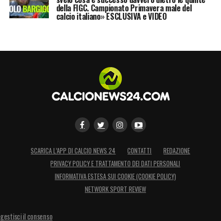
della FIGC. Campionato Primavera male del
i club europei che busseranno alla porta per
calcio italiano» ESCLUSIVA e VIDEO
il portiere. Il Besiktas è avvisato: per
assecondare i piani per la porta, servirà
presentare un’offerta ufficiale in linea con le
pretese partenopee.
LA PLAYLIST DELLE NOSTRE TOP NEWS
SCARICA L’APP DI CALCIO NEWS 24
CONTATTI
REDAZIONE
PRIVACY POLICY E TRATTAMENTO DEI DATI PERSONALI
INFORMATIVA ESTESA SUI COOKIE (COOKIE POLICY)
NETWORK SPORT REVIEW
gestisci il consenso