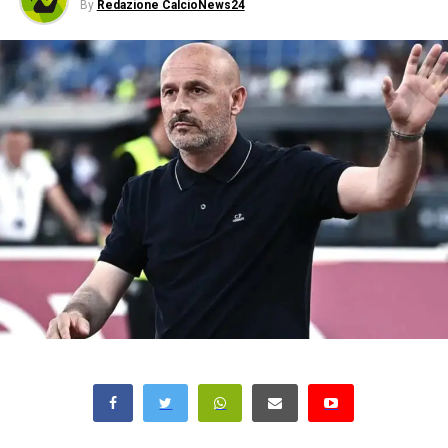
By
Redazione CalcioNews24