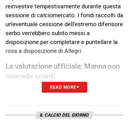
reinvestire tempestivamente durante questa
sessione di calciomercato. I fondi raccolti da
un’eventuale cessione dell’estremo difensore
serbo verrebbero subito messi a
disposizione per completare e puntellare la
rosa a disposizione di Allegri.
La valutazione ufficiale: Manna non
concede sconti
READ MORE
L’estremo difensore serbo, arrivato a Napoli
dal Torino per una cifra vicina ai
21 milioni di
euro
, rimane un elemento apprezzato per
doti fisiche e carisma, ma non è
IL CALCIO DEL GIORNO
assolutamente considerato incedibile dalla