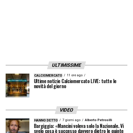
aspettative.
Solo tramite l’addio dell’argentino, valutato
circa
110 milioni di euro
, si potrebbe infatti
puntare a Felix, che ha una clausola
rescissoria del valore di
120 milioni di euro
.
La concorrenza sulla stellina portoghese
ULTIMISSIME
resta comunque altissima: nelle ultime
11 ore ago
CALCIOMERCATO
settimane hanno alzato le antenne anche
Ultime notizie Calciomercato LIVE: tutte le
novità del giorno
club come
Bayern Monaco
,
Barcellona
,
Real
Madrid
,
Manchester City
e
Manchester
United
.
VIDEO
7 giorni ago
Alberto Petrosilli
HANNO DETTO
LA PLAYLIST DELLE NOSTRE TOP NEWS
Bargiggia: «Mancini voleva solo la Nazionale. Vi
svelo cosa è successo davvero dietro le quinte