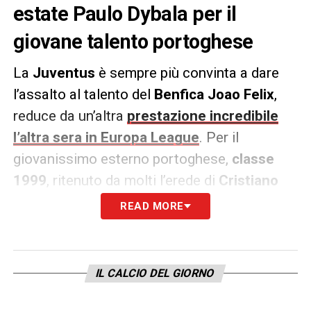
estate Paulo Dybala per il
giovane talento portoghese
La
Juventus
è sempre più convinta a dare
l’assalto al talento del
Benfica Joao Felix
,
reduce da un’altra
prestazione incredibile
l’altra sera in Europa League
. Per il
giovanissimo esterno portoghese,
classe
1999
, ritenuto da molti l’erede di
Cristiano
Ronaldo
, il direttore sportivo bianconero
READ MORE
Fabio Paratici
avrebbe anche preparato un
piano, riporta stamane
Tuttosport
, che
coinvolgerebbe direttamente
Paulo Dybala
, in
IL CALCIO DEL GIORNO
predicato di essere ceduto dopo una
stagione decisamente al di sotto delle