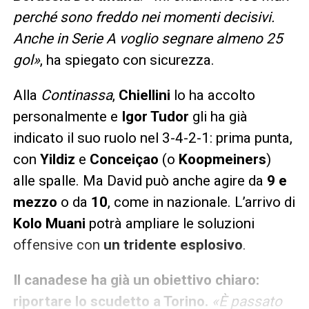
perché sono freddo nei momenti decisivi.
Anche in Serie A voglio segnare almeno 25
gol»
, ha spiegato con sicurezza.
Alla
Continassa
,
Chiellini
lo ha accolto
personalmente e
Igor Tudor
gli ha già
indicato il suo ruolo nel 3-4-2-1: prima punta,
con
Yildiz
e
Conceiçao
(o
Koopmeiners
)
alle spalle. Ma David può anche agire da
9 e
mezzo
o da
10
, come in nazionale. L’arrivo di
Kolo Muani
potrà ampliare le soluzioni
offensive con
un tridente esplosivo
.
Il canadese ha già un obiettivo chiaro:
riportare lo scudetto a Torino.
«È passato