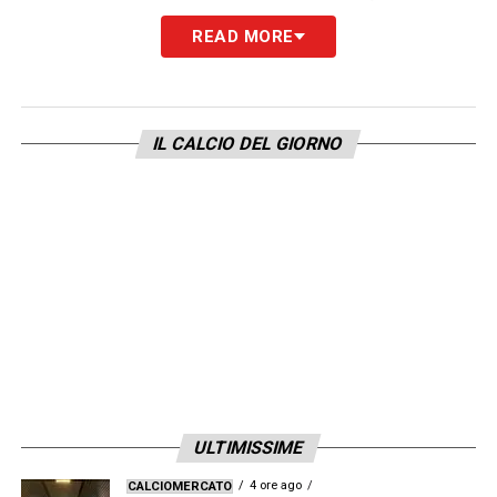
un po’ di tempo dall’ultimo titolo, ma ogni
READ MORE
stagione può essere quella buona. Bisogna
avere l’ambizione di arrivare in fondo»
, ha
detto senza esitazioni.
IL CALCIO DEL GIORNO
Da
Montreal a Torino
, passando per Lille,
David è pronto a diventare
il nuovo simbolo
della Signora
.
LA PLAYLIST DELLE NOSTRE TOP NEWS
ULTIMISSIME
4 ore ago
CALCIOMERCATO