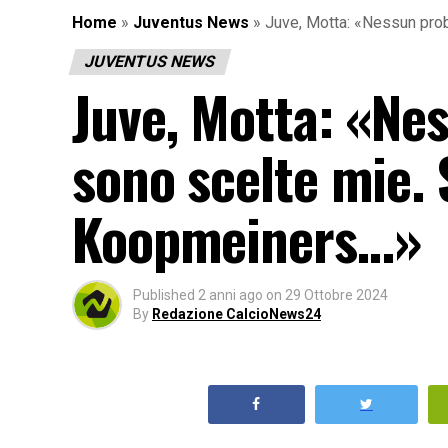
Home
»
Juventus News
»
Juve, Motta: «Nessun prob
JUVENTUS NEWS
Juve, Motta: «Ne
sono scelte mie. 
Koopmeiners…»
Published
2 anni ago
on
29 Ottobre 2024
By
Redazione CalcioNews24