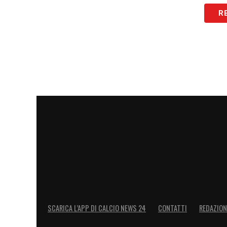
LA PLAYLIST DELLE NOSTRE TOP NEW
R
SCARICA L’APP DI CALCIO NEWS 24
CONTATTI
REDAZION