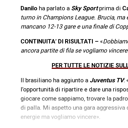
Danilo
ha parlato a
Sky Sport
prima di
Ca
turno in Champions League. Brucia, ma è
mancano 12-13 gare e una finale di Copp
CONTINUITA’ DI RISULTATI –
«
Dobbiamo
ancora partite di fila se vogliamo vincere
PER TUTTE LE NOTIZIE SU
Il brasiliano ha aggiunto a
Juventus TV
:
l’opportunità di ripartire e dare una ris
giocare come sappiamo, trovare la padron
di palla. Mi aspetto una gara aggressiva 
energie ma vogliamo vincere».