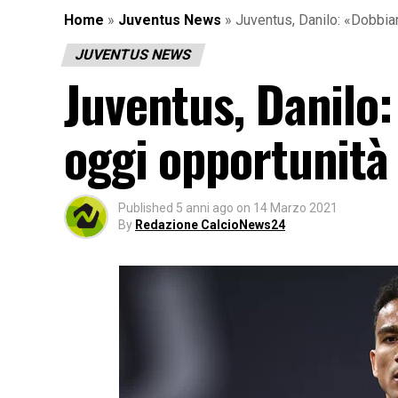
Home
»
Juventus News
»
Juventus, Danilo: «Dobbiam
JUVENTUS NEWS
Juventus, Danilo
oggi opportunità 
Published
5 anni ago
on
14 Marzo 2021
By
Redazione CalcioNews24