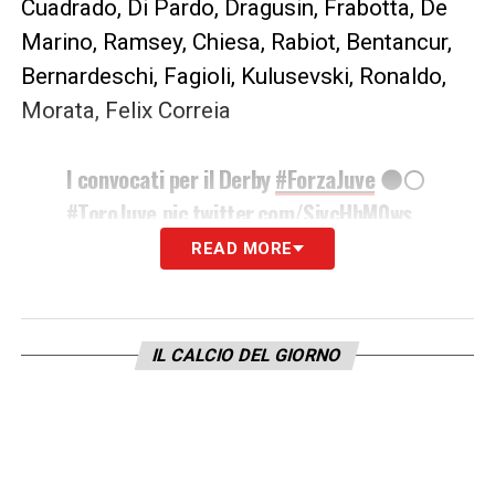
Cuadrado, Di Pardo, Dragusin, Frabotta, De
Marino, Ramsey, Chiesa, Rabiot, Bentancur,
Bernardeschi, Fagioli, Kulusevski, Ronaldo,
Morata, Felix Correia
I convocati per il Derby
#ForzaJuve
⚫️⚪️
#ToroJuve
pic.twitter.com/SivcHhM0ws
READ MORE
— JuventusFC (@juventusfc)
April 2,
2021
IL CALCIO DEL GIORNO
LA PLAYLIST DELLE NOSTRE TOP NEWS