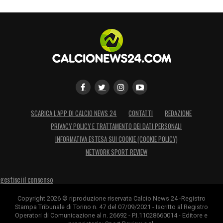
SCARICA L’APP DI CALCIO NEWS 24
CONTATTI
REDAZIONE
PRIVACY POLICY E TRATTAMENTO DEI DATI PERSONALI
INFORMATIVA ESTESA SUI COOKIE (COOKIE POLICY)
NETWORK SPORT REVIEW
gestisci il consenso
Copyright 2026 © riproduzione riservata Calcio News 24 -Registro
Stampa Tribunale di Torino n. 47 del 07/09/2021 - Iscritto al Registro
Operatori di Comunicazione al n. 26692 - P.I.11028660014 - Editore e