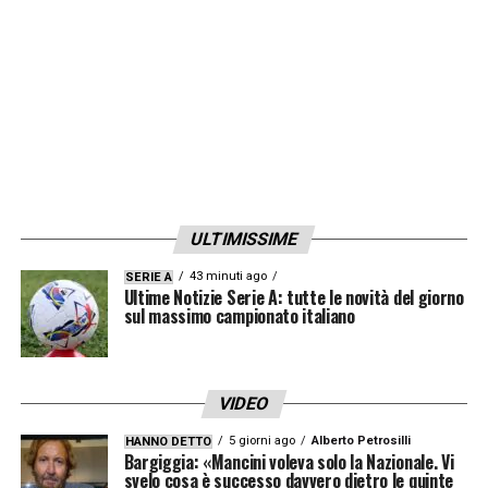
questa diagnosi venisse confermata dai
successivi controlli, Bonucci oltre alla gara
con il Porto in
Champions
League
salterebbe anche le sfide di
campionato con
Crotone
e
Verona
.
Possibile rientro ad inizio marzo contro
lo
Spezia
.
ULTIMISSIME
43 minuti ago
SERIE A
LA PLAYLIST DELLE NOSTRE TOP NEWS
Ultime Notizie Serie A: tutte le novità del giorno
sul massimo campionato italiano
VIDEO
5 giorni ago
Alberto Petrosilli
HANNO DETTO
Bargiggia: «Mancini voleva solo la Nazionale. Vi
svelo cosa è successo davvero dietro le quinte