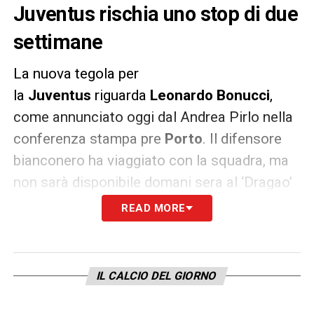
Juventus rischia uno stop di due
settimane
La nuova tegola per
la
Juventus
riguarda
Leonardo Bonucci
,
come annunciato oggi dal Andrea Pirlo nella
conferenza stampa pre
Porto
. Il difensore
bianconero ha viaggiato con la squadra, ma
non sarà disponibile domani sera al ‘Dragao’
per un problema di natura muscolare.
READ MORE
Infortunio che sarà valutato meglio nei
prossimi giorni al ritorno della squadra a
IL CALCIO DEL GIORNO
Torino, con il difensore della Nazionale che
rischia uno stop di circa
due settimane
. Se