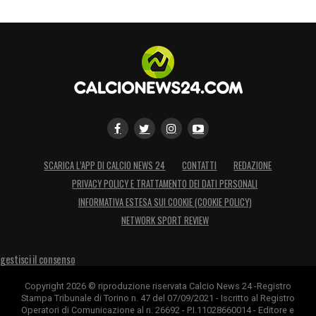
SCARICA L’APP DI CALCIO NEWS 24
CONTATTI
REDAZIONE
PRIVACY POLICY E TRATTAMENTO DEI DATI PERSONALI
INFORMATIVA ESTESA SUI COOKIE (COOKIE POLICY)
NETWORK SPORT REVIEW
gestisci il consenso
Copyright 2026 © riproduzione riservata Calcio News 24 -Registro
Stampa Tribunale di Torino n. 47 del 07/09/2021 - Iscritto al Registro
Operatori di Comunicazione al n. 26692 - P.I.11028660014 - Editore e