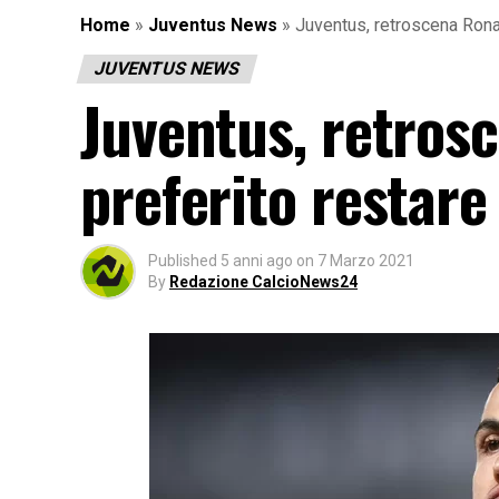
Home
»
Juventus News
»
Juventus, retroscena Rona
JUVENTUS NEWS
Juventus, retros
preferito restare
Published
5 anni ago
on
7 Marzo 2021
By
Redazione CalcioNews24