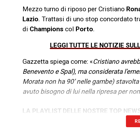
Mezzo turno di riposo per Cristiano
Ron
Lazio
. Trattasi di uno stop concordato tr
di
Champions
col
Porto
.
LEGGI TUTTE LE NOTIZIE SU
Gazzetta spiega come: «
Cristiano avreb
Benevento e Spal), ma considerata l’eme
Morata non ha 90’ nelle gambe) stavolta 
avuto bisogno di lui nella ripresa per no
LA PLAYLIST DELLE NOSTRE TOP NEW
R