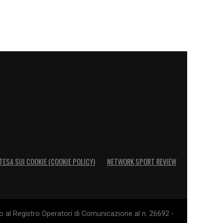
TESA SUI COOKIE (COOKIE POLICY)
NETWORK SPORT REVIEW
o al Registro Operatori di Comunicazione al n. 26692 -