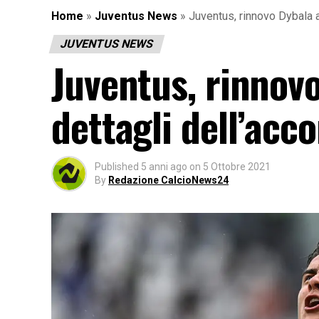
Home
»
Juventus News
»
Juventus, rinnovo Dybala a
JUVENTUS NEWS
Juventus, rinnovo
dettagli dell’acc
Published
5 anni ago
on
5 Ottobre 2021
By
Redazione CalcioNews24