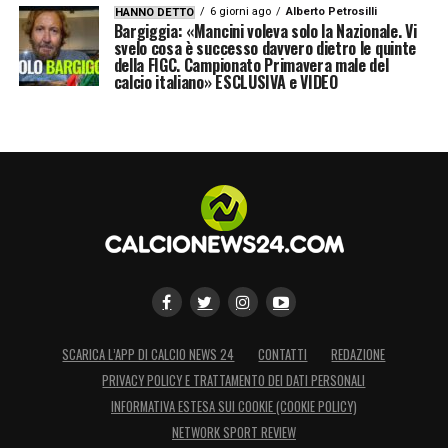
6 giorni ago
Alberto Petrosilli
HANNO DETTO
Bargiggia: «Mancini voleva solo la Nazionale. Vi
svelo cosa è successo davvero dietro le quinte
della FIGC. Campionato Primavera male del
calcio italiano» ESCLUSIVA e VIDEO
SCARICA L’APP DI CALCIO NEWS 24
CONTATTI
REDAZIONE
PRIVACY POLICY E TRATTAMENTO DEI DATI PERSONALI
INFORMATIVA ESTESA SUI COOKIE (COOKIE POLICY)
NETWORK SPORT REVIEW