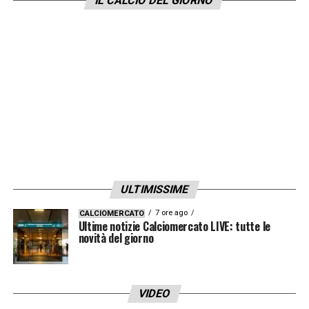
IL CALCIO DEL GIORNO
Wassereimer überrascht und bist jetzt
eine absolute Vereinsikone. Ich wünsche
dir alles Gute für deine Zukunft, du hast
beim
@FCBayern
immer ein Zuhause.
Servus, Legende! 👋
@FranckRibery
#MerciFranck
pic.twitter.com/mxT2ub1Jay
— Oliver Kahn (@OliverKahn)
October 21, 2022
ULTIMISSIME
7 ore ago
CALCIOMERCATO
LA PLAYLIST DELLE NOSTRE TOP NEWS
Ultime notizie Calciomercato LIVE: tutte le
novità del giorno
VIDEO