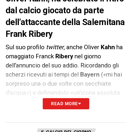
dal calcio giocato da parte
dell’attaccante della Salernitana
Frank Ribery
Sul suo profilo
twitter
, anche Oliver
Kahn
ha
omaggiato Franck
Ribery
nel giorno
dell’annuncio del suo addio. Ricordando gli
scherzi ricevuti ai tempi del
Bayern
(«mi hai
sorpreso una o due volte con secchiate
d’acqua») e definendolo «un’icona assoluta
del club» una «leggenda».
READ MORE
Du kamst als Filou nach München, hast
mich das eine oder andere Mal mit dem