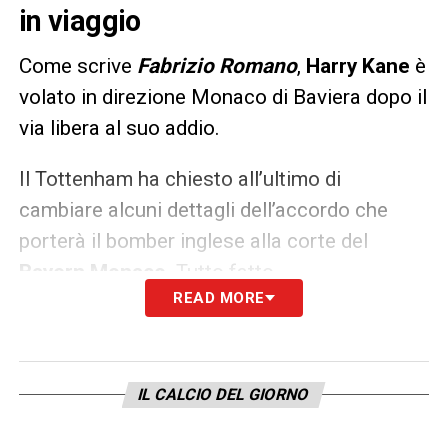
in viaggio
Come scrive
Fabrizio Romano
,
Harry Kane
è
volato in direzione Monaco di Baviera dopo il
via libera al suo addio.
Il Tottenham ha chiesto all’ultimo di
cambiare alcuni dettagli dell’accordo che
porterà il bomber inglese alla corte del
Bayern Monaco
. Tutto fatto.
READ MORE
LA PLAYLIST DELLE NOSTRE TOP NEWS
IL CALCIO DEL GIORNO