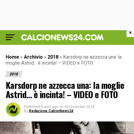
×
Home
»
Archivio
»
2018
»
Karsdorp ne azzecca una: la
moglie Astrid… è incinta! – VIDEO e FOTO
2018
Karsdorp ne azzecca una: la moglie
Astrid… è incinta! – VIDEO e FOTO
Published
8 anni ago
on
30 Dicembre 2018
By
Redazione CalcioNews24