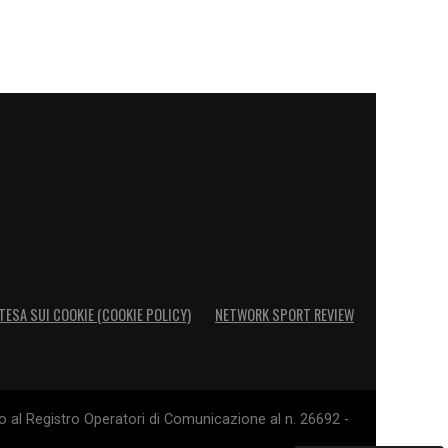
TESA SUI COOKIE (COOKIE POLICY)
NETWORK SPORT REVIEW
o al Registro Operatori di Comunicazione al n. 26692 -