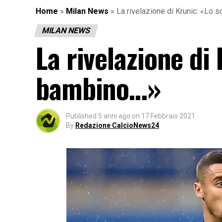
Home
»
Milan News
»
La rivelazione di Krunic: «Lo
MILAN NEWS
La rivelazione di
bambino…»
Published
5 anni ago
on
17 Febbraio 2021
By
Redazione CalcioNews24