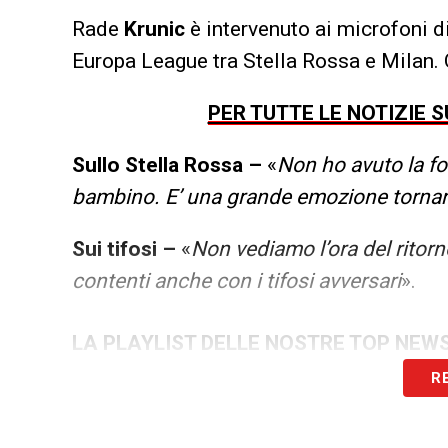
Rade
Krunic
è intervenuto ai microfoni di
Europa League tra Stella Rossa e Milan.
PER TUTTE LE NOTIZIE 
Sullo Stella Rossa –
«
Non ho avuto la fo
bambino. E’ una grande emozione tornare
Sui tifosi –
«
Non vediamo l’ora del ritorno
contenti anche con i tifosi avversari
».
LA PLAYLIST DELLE NOSTRE TOP NEW
R