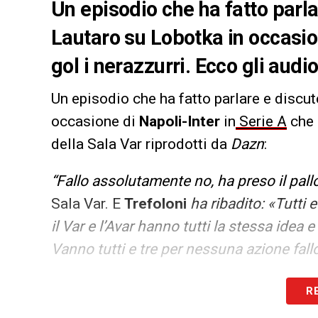
Un episodio che ha fatto parlar
Lautaro su Lobotka in occasion
gol i nerazzurri. Ecco gli audi
Un episodio che ha fatto parlare e discut
occasione di
Napoli-Inter
in
Serie A
che 
della Sala Var riprodotti da
Dazn
:
“Fallo assolutamente no, ha preso il pal
Sala Var. E
Trefoloni
ha ribadito: «Tutti e
il Var e l’Avar hanno tutti la stessa idea 
Vanno tutti e tre per nessuna azione fall
LA PLAYLIST DELLE NOSTRE TOP NEW
R