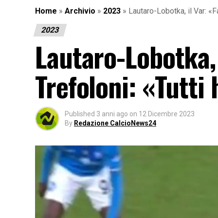
Home
»
Archivio
»
2023
»
Lautaro-Lobotka, il Var: «F
2023
Lautaro-Lobotka, 
Trefoloni: «Tutti
Published
3 anni ago
on
12 Dicembre 2023
By
Redazione CalcioNews24