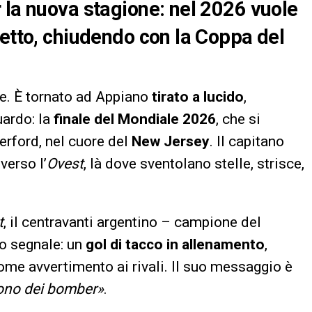
 la nuova stagione: nel 2026 vuole
detto, chiudendo con la Coppa del
e. È tornato ad Appiano
tirato a lucido
,
uardo: la
finale del Mondiale 2026
, che si
erford, nel cuore del
New Jersey
. Il capitano
verso l’
Ovest
, là dove sventolano stelle, strisce,
t
, il centravanti argentino – campione del
mo segnale: un
gol di tacco in allenamento
,
 come avvertimento ai rivali. Il suo messaggio è
rono dei bomber»
.