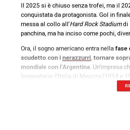
Il 2025 si è chiuso senza trofei, ma il 2
conquistata da protagonista. Gol in finale,
messa al collo all’
Hard Rock Stadium
di
panchina, ma ha inciso come pochi, diven
Ora, il sogno americano entra nella
fase
scudetto con i
nerazzurri
,
tornare sopra
mondiale con l’Argentina
. Un’impresa ch
leggendarie: l’Italia di Meazza (1934 e 1
R
Il Toro ha le carte in regola. Dopo 12 go
anno in Italia – ha brillato in Europa:
nov
Mondiale per Club ha trascinato l’Inter fin
Fluminense e lanciare un messaggio allo
possono andare via»
.