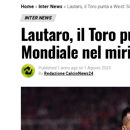
Home
»
Inter News
»
Lautaro, il Toro punta a West: 
INTER NEWS
Lautaro, il Toro 
Mondiale nel mir
Published
1 anno ago
on
1 Agosto 2025
By
Redazione CalcioNews24