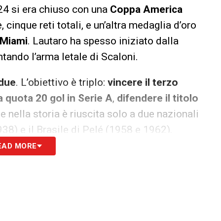
024 si era chiuso con una
Coppa America
 cinque reti totali, e un’altra medaglia d’oro
Miami
. Lautaro ha spesso iniziato dalla
tando l’arma letale di Scaloni.
 due
. L’obiettivo è triplo:
vincere il terzo
 quota 20 gol in Serie A
,
difendere il titolo
e nella storia è riuscita solo a due nazionali
938) e il Brasile di Pelé (1958 e 1962).
EAD MORE
l in campionato – il dato più basso dal suo primo
e reti in Champions
, suo record personale. E nel
o ai quarti, prima di sbattere contro il
 spogliatoio:
«Chi vuole restare resti, gli altri