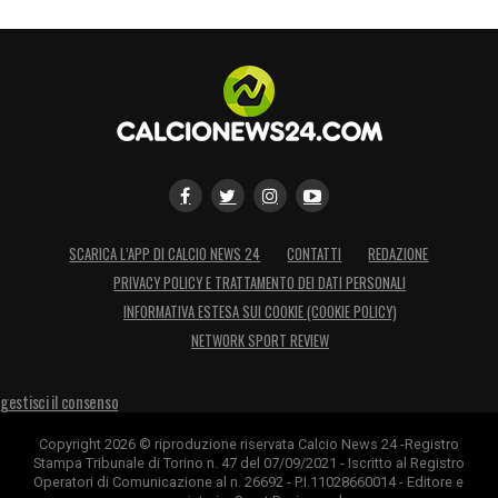
SCARICA L’APP DI CALCIO NEWS 24
CONTATTI
REDAZIONE
PRIVACY POLICY E TRATTAMENTO DEI DATI PERSONALI
INFORMATIVA ESTESA SUI COOKIE (COOKIE POLICY)
NETWORK SPORT REVIEW
gestisci il consenso
Copyright 2026 © riproduzione riservata Calcio News 24 -Registro
Stampa Tribunale di Torino n. 47 del 07/09/2021 - Iscritto al Registro
Operatori di Comunicazione al n. 26692 - P.I.11028660014 - Editore e