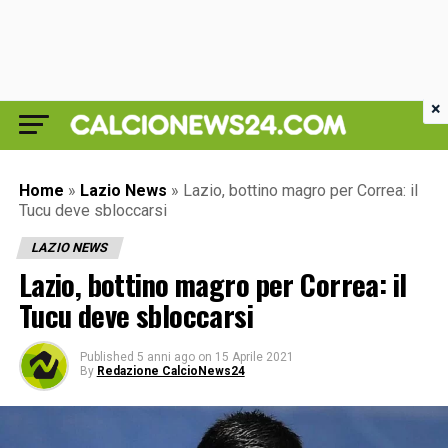
×
Home
»
Lazio News
»
Lazio, bottino magro per Correa: il
Tucu deve sbloccarsi
LAZIO NEWS
Lazio, bottino magro per Correa: il
Tucu deve sbloccarsi
Published
5 anni ago
on
15 Aprile 2021
By
Redazione CalcioNews24