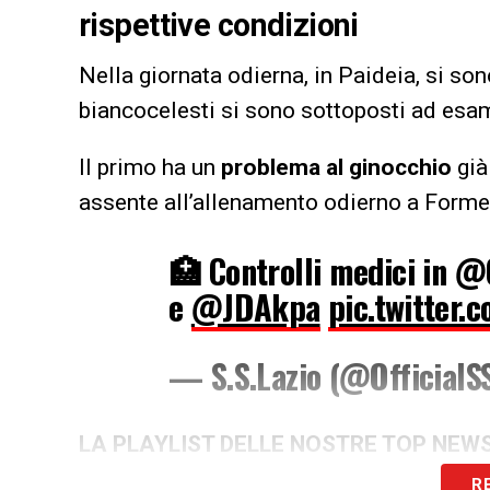
rispettive condizioni
Nella giornata odierna, in Paideia, si son
biancocelesti si sono sottoposti ad esami
Il primo ha un
problema al ginocchio
già
assente all’allenamento odierno a Forme
🏥 Controlli medici in @
e
@JDAkpa
pic.twitter
— S.S.Lazio (@OfficialS
LA PLAYLIST DELLE NOSTRE TOP NEW
R