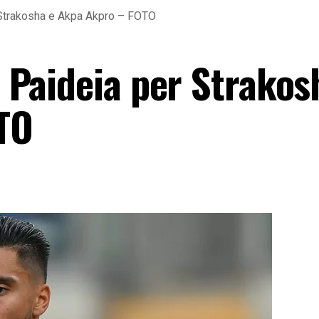
r Strakosha e Akpa Akpro – FOTO
in Paideia per Strakos
TO