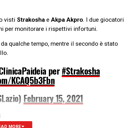
o visti
Strakosha
e
Akpa Akpro
. I due giocatori
 per monitorare i rispettivi infortuni.
 da qualche tempo, mentre il secondo è stato
llo.
ClinicaPaideia per
#Strakosha
.com/KCAQ5b3Fbn
SLazio)
February 15, 2021
S
EAD MORE