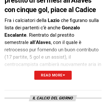
prestito di sei mesi all’Alaves
con cinque gol, piace al Cadice
Fra i calciatori della
Lazio
che figurano sulla
lista dei partenti c’è anche
Gonzalo
Escalante
. Rientrato dal prestito
semestrale
all’Alaves
, con il quale è
retrocesso pur fornendo un buon contributo
(17 partite, 5 gol e un assist), il
centrocampista cambierà nuovamente aria in
estate.
READ MORE
Come riporta
Grada3
, il
Cadice
ha chiesto
a
Tare
il calciatore in prestito ma la Lazio
non ci sente e valuta solo una cessione a
IL CALCIO DEL GIORNO
titolo definitivo sulla base di 2-3 milioni di