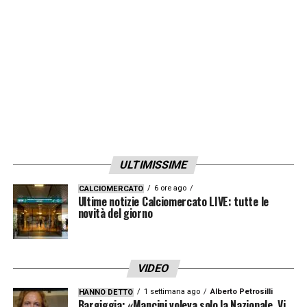
euro. Soldi che permetterebbero anche una
plusvalenza visto l’arrivo dell’argentino a
parametro zero nel 2020.
LA PLAYLIST DELLE NOSTRE TOP NEWS
ULTIMISSIME
6 ore ago
CALCIOMERCATO
Ultime notizie Calciomercato LIVE: tutte le
novità del giorno
VIDEO
1 settimana ago
Alberto Petrosilli
HANNO DETTO
Bargiggia: «Mancini voleva solo la Nazionale. Vi