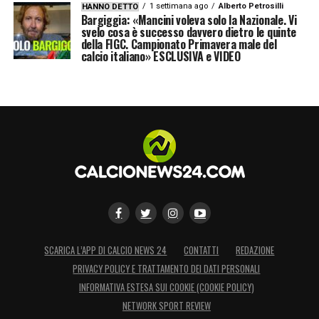
1 settimana ago
Alberto Petrosilli
HANNO DETTO
Bargiggia: «Mancini voleva solo la Nazionale. Vi
svelo cosa è successo davvero dietro le quinte
della FIGC. Campionato Primavera male del
calcio italiano» ESCLUSIVA e VIDEO
SCARICA L’APP DI CALCIO NEWS 24
CONTATTI
REDAZIONE
PRIVACY POLICY E TRATTAMENTO DEI DATI PERSONALI
INFORMATIVA ESTESA SUI COOKIE (COOKIE POLICY)
NETWORK SPORT REVIEW