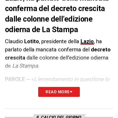
conferma del decreto crescita
dalle colonne dell’edizione
odierna de La Stampa
Claudio
Lotito
, presidente della
Lazio
, ha
parlato della mancata conferma del
decreto
crescita
dalle colonne dell’edizione odierna
de
La Stampa
.
PAROLE –
«
L’emendamento in questione lo
ha fatto Galliani, non era manco mio. Per il
READ MORE
resto, io sono abituato, come faceva
Andreotti, a portare l’impermeabile estate e
inverno: a me scivola tutto. Qualcuno ha
IL CALCIO DEL GIORNO