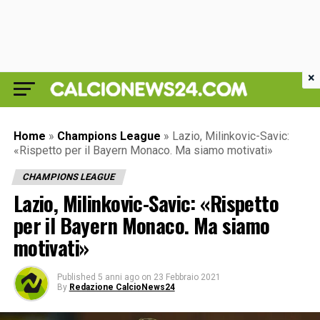
×
Home
»
Champions League
»
Lazio, Milinkovic-Savic:
«Rispetto per il Bayern Monaco. Ma siamo motivati»
CHAMPIONS LEAGUE
Lazio, Milinkovic-Savic: «Rispetto
per il Bayern Monaco. Ma siamo
motivati»
Published
5 anni ago
on
23 Febbraio 2021
By
Redazione CalcioNews24