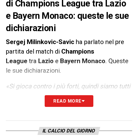
di Champions League tra Lazio
e Bayern Monaco: queste le sue
dichiarazioni
Sergej Milinkovic-Savic
ha parlato nel pre
partita del match di
Champions
League
tra
Lazio
e
Bayern Monaco
. Queste
le sue dichiarazioni.
«Si gioca contro i più forti, quindi siamo tutti
molto motivati e non vedevamo l’ora di
READ MORE
arrivare fino a qua. Dobbiamo fare una
partita senza molte pressioni. Abbiamo
tanto rispetto per il Bayern Monaco, che
IL CALCIO DEL GIORNO
sono i più forti in Europa. Il nostro gioco