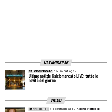
quest’anno dipende tutto da dietro e nelle
ultime partite abbiamo fatto una buona
costruzione. Peccato che lo stadio sia vuoto
questa sera e speriamo che finisca presto
tutto questo casino. La carica che i tifosi ci
danno a Formello ci dà una spinta in più».
LA PLAYLIST DELLE NOSTRE TOP NEWS
ULTIMISSIME
59 minuti ago
CALCIOMERCATO
Ultime notizie Calciomercato LIVE: tutte le
novità del giorno
VIDEO
1 settimana ago
Alberto Petrosilli
HANNO DETTO