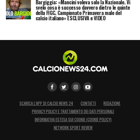
Bargiggia: «Mancini voleva solo la Nazionale. Vi
svelo cosa è successo davvero dietro le quinte
della FIGC. Campionato Primavera male del
calcio italiano» ESCLUSIVA e VIDEO
SCARICA L’APP DI CALCIO NEWS 24
CONTATTI
REDAZIONE
PRIVACY POLICY E TRATTAMENTO DEI DATI PERSONALI
INFORMATIVA ESTESA SUI COOKIE (COOKIE POLICY)
NETWORK SPORT REVIEW