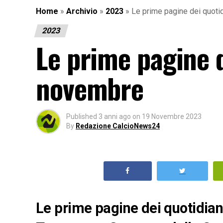
Home
»
Archivio
»
2023
»
Le prime pagine dei quoti
2023
Le prime pagine d
novembre
Published
3 anni ago
on
19 Novembre 2023
By
Redazione CalcioNews24
Le prime pagine dei quotidiani 