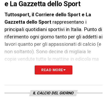
e La Gazzetta dello Sport
Tuttosport, il
Corriere dello Sport e La
Gazzetta dello Sport
rappresentano i
principali quotidiani sportivi in Italia. Punto di
riferimento ogni giorno tanto per gli addetti ai
lavori quanto per gli appassionati di calcio (e
non soltanto). Sono decine di migliaia le
copie vendute tutte le mattine in edicola ma
un’anteprima dei principali contenuti può
READ MORE
essere consultata già dalla sera precedente.
LA PLAYLIST DELLE NOSTRE TOP NEWS
IL CALCIO DEL GIORNO