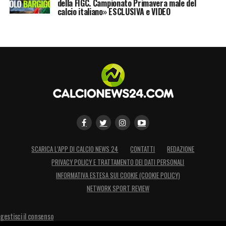
della FIGC. Campionato Primavera male del
calcio italiano» ESCLUSIVA e VIDEO
SCARICA L’APP DI CALCIO NEWS 24
CONTATTI
REDAZIONE
PRIVACY POLICY E TRATTAMENTO DEI DATI PERSONALI
INFORMATIVA ESTESA SUI COOKIE (COOKIE POLICY)
NETWORK SPORT REVIEW
gestisci il consenso