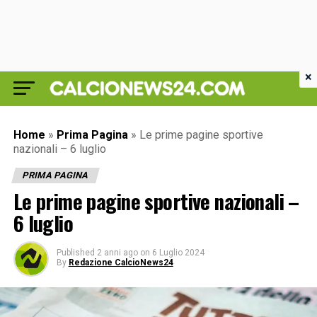
×
Home
»
Prima Pagina
»
Le prime pagine sportive
nazionali – 6 luglio
PRIMA PAGINA
Le prime pagine sportive nazionali –
6 luglio
Published
2 anni ago
on
6 Luglio 2024
By
Redazione CalcioNews24