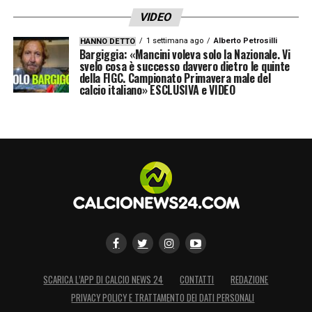
VIDEO
1 settimana ago
Alberto Petrosilli
HANNO DETTO
Bargiggia: «Mancini voleva solo la Nazionale. Vi
svelo cosa è successo davvero dietro le quinte
della FIGC. Campionato Primavera male del
calcio italiano» ESCLUSIVA e VIDEO
SCARICA L’APP DI CALCIO NEWS 24
CONTATTI
REDAZIONE
PRIVACY POLICY E TRATTAMENTO DEI DATI PERSONALI