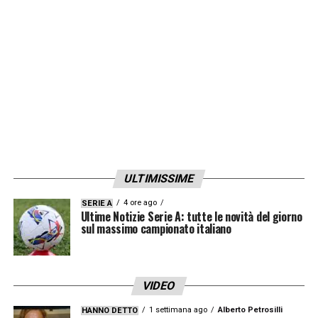
del brasiliano, uno di
Carvajal
e un altro di
Brahim
hanno permesso alla squadra di
Ancelotti di sconfiggere l’Osasuna e di
accedere in vantaggio alla sosta per le
Nazionali.
E quale ultima immagine ci
avrebbe lasciato Arda Güler se avesse
segnato da centrocampo…
»
ULTIMISSIME
LA PLAYLIST DELLE NOSTRE TOP NEWS
4 ore ago
SERIE A
Ultime Notizie Serie A: tutte le novità del giorno
sul massimo campionato italiano
VIDEO
1 settimana ago
Alberto Petrosilli
HANNO DETTO