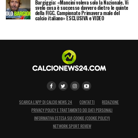
Bargiggia: «Mancini voleva solo la Nazionale. Vi
svelo cosa è successo davvero dietro le quinte
della FIGC. Campionato Primavera male del
calcio italiano» ESCLUSIVA e VIDEO
SCARICA L’APP DI CALCIO NEWS 24
CONTATTI
REDAZIONE
PRIVACY POLICY E TRATTAMENTO DEI DATI PERSONALI
INFORMATIVA ESTESA SUI COOKIE (COOKIE POLICY)
NETWORK SPORT REVIEW