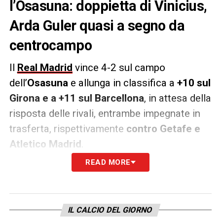
l’Osasuna: doppietta di Vinicius,
Arda Guler quasi a segno da
centrocampo
Il
Real Madrid
vince 4-2 sul campo
dell’
Osasuna
e allunga in classifica a
+10 sul
Girona e a +11 sul Barcellona
, in attesa della
risposta delle rivali, entrambe impegnate in
trasferta, rispettivamente
contro Getafe e
Atletico Madrid
.
READ MORE
Questo il racconto di
Marca
dell’odierno
successo dei blancos: «
Vinicius guida il
Real Madrid
e dimostra ancora una volta di
IL CALCIO DEL GIORNO
essere lui a comandare nella Liga. Due gol