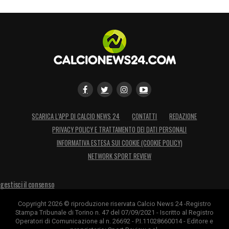
SCARICA L’APP DI CALCIO NEWS 24
CONTATTI
REDAZIONE
PRIVACY POLICY E TRATTAMENTO DEI DATI PERSONALI
INFORMATIVA ESTESA SUI COOKIE (COOKIE POLICY)
NETWORK SPORT REVIEW
gestisci il consenso
Copyright 2026 © riproduzione riservata Calcio News 24 -Registro
Stampa Tribunale di Torino n. 47 del 07/09/2021 - Iscritto al Registro
Operatori di Comunicazione al n. 26692 - P.I.11028660014 - Editore e