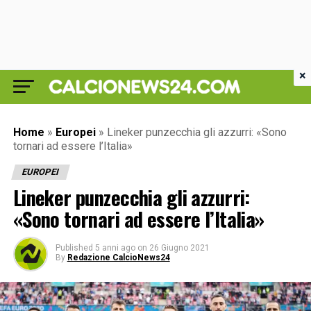
×
Home
»
Europei
»
Lineker punzecchia gli azzurri: «Sono
tornari ad essere l’Italia»
EUROPEI
Lineker punzecchia gli azzurri:
«Sono tornari ad essere l’Italia»
Published
5 anni ago
on
26 Giugno 2021
By
Redazione CalcioNews24