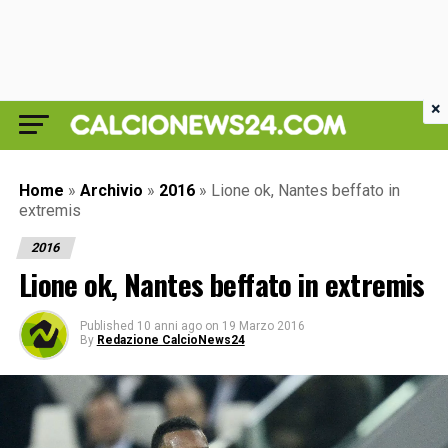
×
Home
»
Archivio
»
2016
»
Lione ok, Nantes beffato in
extremis
2016
Lione ok, Nantes beffato in extremis
Published
10 anni ago
on
19 Marzo 2016
By
Redazione CalcioNews24