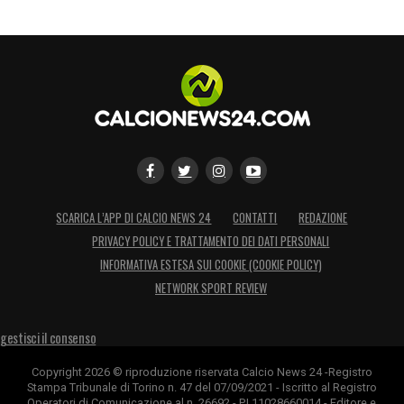
SCARICA L’APP DI CALCIO NEWS 24
CONTATTI
REDAZIONE
PRIVACY POLICY E TRATTAMENTO DEI DATI PERSONALI
INFORMATIVA ESTESA SUI COOKIE (COOKIE POLICY)
NETWORK SPORT REVIEW
gestisci il consenso
Copyright 2026 © riproduzione riservata Calcio News 24 -Registro
Stampa Tribunale di Torino n. 47 del 07/09/2021 - Iscritto al Registro
Operatori di Comunicazione al n. 26692 - P.I.11028660014 - Editore e