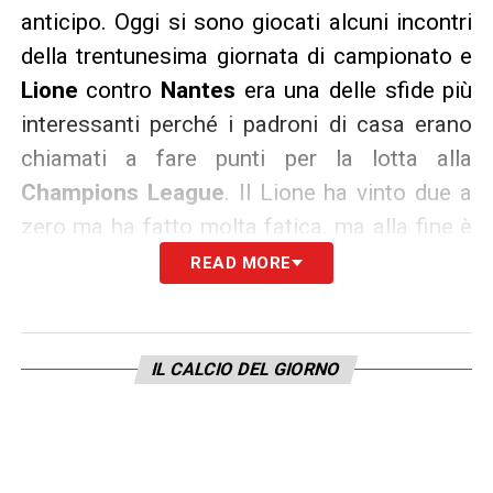
anticipo. Oggi si sono giocati alcuni incontri
della trentunesima giornata di campionato e
Lione
contro
Nantes
era una delle sfide più
interessanti perché i padroni di casa erano
chiamati a fare punti per la lotta alla
Champions League
. Il Lione ha vinto due a
zero ma ha fatto molta fatica, ma alla fine è
andato a più cinque sui gialloverdi.
READ MORE
LIONE CONTRO NANTES
– Come detto il
Lione ha vinto due a zero ma ha dovuto
IL CALCIO DEL GIORNO
aspettare gli ultimi dieci minuti di gara per
riuscire ad avere la meglio su un Nantes
davvero tosto. Per sbloccare la sfida è
servita una grande mossa del Lione,