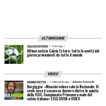
l’inserimento del giovanissimo
Perrin
che
all’ottantatreesimo, pochi secondi dopo
l’ingresso in campo, ha segnato l’uno a zero.
Il raddoppio, siglato da
Lacazette
, è arrivato
su rigore a tempo scaduto.
ULTIMISSIME
3 ore ago
CALCIO ESTERO
LA PLAYLIST DELLE NOSTRE TOP NEWS
Ultime notizie Calcio Estero: tutte le novità del
giorno provenienti da tutto il mondo
VIDEO
1 settimana ago
Alberto Petrosilli
HANNO DETTO
Bargiggia: «Mancini voleva solo la Nazionale. Vi
svelo cosa è successo davvero dietro le quinte
della FIGC. Campionato Primavera male del
calcio italiano» ESCLUSIVA e VIDEO