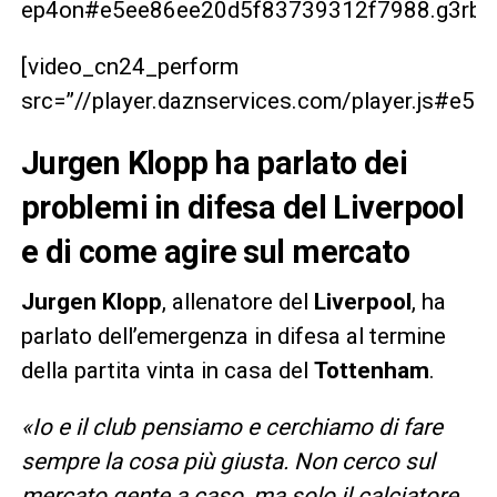
ep4on#e5ee86ee20d5f83739312f7988.g3rbrg
[video_cn24_perform
src=”//player.daznservices.com/player.js#e
Jurgen Klopp ha parlato dei
problemi in difesa del Liverpool
e di come agire sul mercato
Jurgen Klopp
, allenatore del
Liverpool
, ha
parlato dell’emergenza in difesa al termine
della partita vinta in casa del
Tottenham
.
«Io e il club pensiamo e cerchiamo di fare
sempre la cosa più giusta. Non cerco sul
mercato gente a caso, ma solo il calciatore