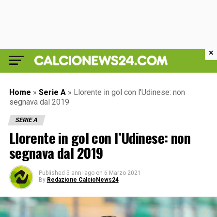
×
Home
»
Serie A
»
Llorente in gol con l’Udinese: non
segnava dal 2019
SERIE A
Llorente in gol con l’Udinese: non
segnava dal 2019
Published
5 anni ago
on
6 Marzo 2021
By
Redazione CalcioNews24