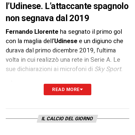
l’Udinese. L’attaccante spagnolo
non segnava dal 2019
Fernando Llorente
ha segnato il primo gol
con la maglia dell’
Udinese
e un digiuno che
durava dal primo dicembre 2019, l’ultima
volta in cui realizzò una rete in Serie A. Le
sue dichiarazioni ai microfoni di
Sky Sport
.
«È il primo gol con l’Udinese, è molto
READ MORE
speciale e cercavo di dare una mano alla
squadra e finalmente è arrivato».
IL CALCIO DEL GIORNO
LA PLAYLIST DELLE NOSTRE TOP NEWS